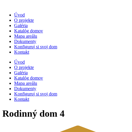
Preskočiť
na
Úvod
obsah
O projekte
Galéria
Katalóg domov
Mapa areálu
Dokumenty
Konfiguruj si svoj dom
Kontakt
Úvod
O projekte
Galéria
Katalóg domov
Mapa areálu
Dokumenty
Konfiguruj si svoj dom
Kontakt
Rodinný dom 4