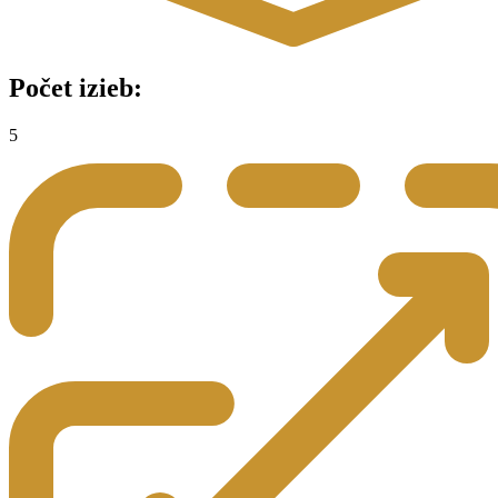
Počet izieb:
5